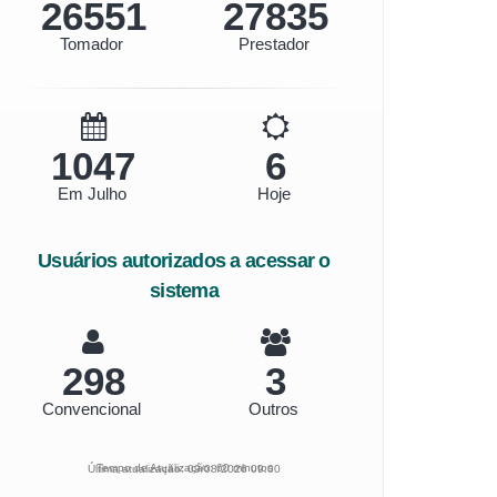
28448
29823
Tomador
Prestador
1122
6
Em Julho
Hoje
Usuários autorizados a acessar o
sistema
319
3
Convencional
Outros
Tempo de Atualização: 60 minutos
Última atualização: 09/08/2026 09:00