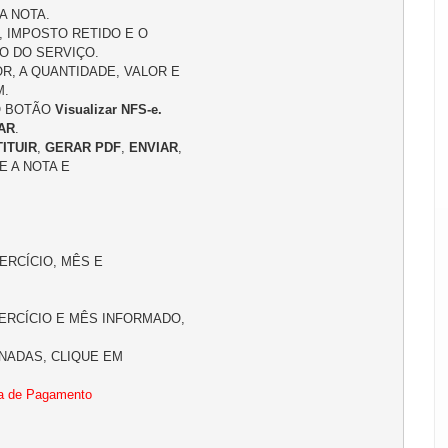
 NOTA.

, IMPOSTO RETIDO E O 
 DO SERVIÇO.

R, A QUANTIDADE, VALOR E 
.

O BOTÃO 
Visualizar NFS-e.
AR
.

ITUIR
, 
GERAR PDF
, 
ENVIAR
, 
E A NOTA E 
EXERCÍCIO, MÊS E 
ERCÍCIO E MÊS INFORMADO, 
NADAS, CLIQUE EM 
a de Pagamento