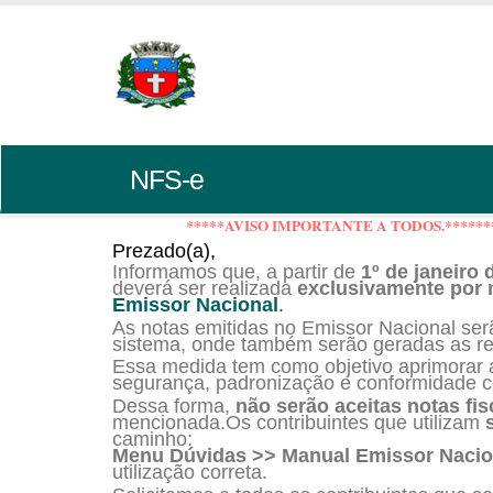
NFS-e
*****AVISO IMPORTANTE A TODOS.******
Prezado(a),
Informamos que, a partir de
1º de janeiro 
deverá ser realizada
exclusivamente por m
Emissor Nacional
.
As notas emitidas no Emissor Nacional se
sistema, onde também serão geradas as r
Essa medida tem como objetivo aprimorar a
segurança, padronização e conformidade co
Dessa forma,
não serão aceitas notas fi
mencionada.Os contribuintes que utilizam
caminho:
Menu Dúvidas >> Manual Emissor Nacio
utilização correta.