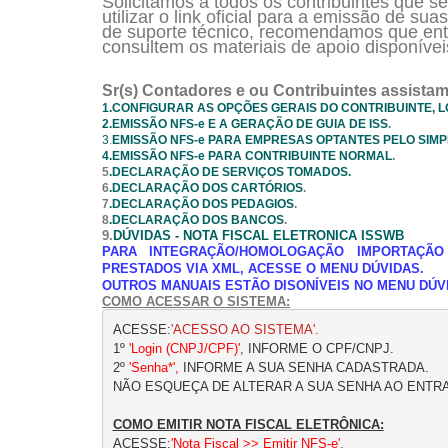
Solicitamos a todos os contribuintes que 
utilizar o link oficial para a emissão de s
de suporte técnico, recomendamos que en
consultem os materiais de apoio disponívei
Sr(s) Contadores e ou Contribuintes assistam
1.CONFIGURAR AS OPÇÕES GERAIS DO CONTRIBUINTE, 
2.EMISSÃO
NFS-e
E A GERAÇÃO DE GUIA DE ISS
.
3
.
EMISSÃO NFS-e PARA EMPRESAS OPTANTES PELO SIMP
.
4.
EMISSÃO NFS-e PARA
CONTRIBUINTE NORMAL
5
.DECLARAÇÃO DE SERVIÇOS TOMADOS.
6
.DECLARAÇÃO DOS CARTÓRIOS
.
7
.
DECLARAÇÃO DOS PEDAGIOS
.
8
.DECLARAÇÃO DOS BANCOS
.
9.
DÚVIDAS - NOTA FISCAL ELETRONICA ISSWB
PARA INTEGRAÇÃO/HOMOLOGAÇÃO IMPORTAÇÃ
PRESTADOS VIA XML, ACESSE O MENU DÚVIDAS.
OUTROS MANUAIS ESTÃO DISONÍVEIS NO MENU DÚV
COMO ACESSAR O SISTEMA:
ACESSE:
'ACESSO AO SISTEMA'.
1º 
'Login (CNPJ/CPF)'
, INFORME O CPF/CNPJ.

2º 
'Senha*',
 INFORME A SUA SENHA CADASTRADA.

NÃO ESQUEÇA DE ALTERAR A SUA SENHA AO ENTRA
COMO EMITIR NOTA FISCAL ELETRÔNICA:
ACESSE:
'Nota Fiscal >> Emitir NFS-e'.