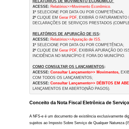
RELATÓRIOS 
DE MOVIMENTO ECONÔMICO: 
ACESSE: 
Relatórios>>
Movimento Econômico.
1º 
SELECIONE POR DATA OU POR COMPETÊNCIA;
2º
 CLIQUE EM 
Gerar PDF
, EXIBIRÁ O FATURAMENTO 
DECLARAÇÕES DE SERVIÇOS PRESTADOS (COMPLET
RELATÓRIOS DE 
APURAÇÃO DE ISS
:
ACESSE: 
Relatórios>>
Apuração de ISS.
1º 
SELECIONE POR DATA OU POR COMPETÊNCIA;
2º
 CLIQUE EM 
Gerar PDF
, EXIBIRÁ APURAÇÃO DO I
INCIDÊNCIA NO MUNICÍPIO E FORA DO MUNICÍPIO.
COMO CONSULTAR OS LANÇAMENTOS
:
ACESSE: 
Consultar Lançamento>> Movimentos, 
EXI
COM TODOS OS LANÇAMENTOS;
ACESSE: 
Consultar Lançamento>> DÉBITOS EM ABE
LANÇAMENTOS EM ABERTO(NÃO PAGOS).
Conceito da Nota Fiscal Eletrônica de Serviç
A NFS-e é um documento de existência exclusivamente digit
sujeitos ao Imposto Sobre Serviço de Qualquer Natureza (