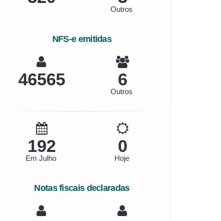
Outros
NFS-e emitidas
49891
6
Outros
206
0
Em Julho
Hoje
Notas fiscais declaradas