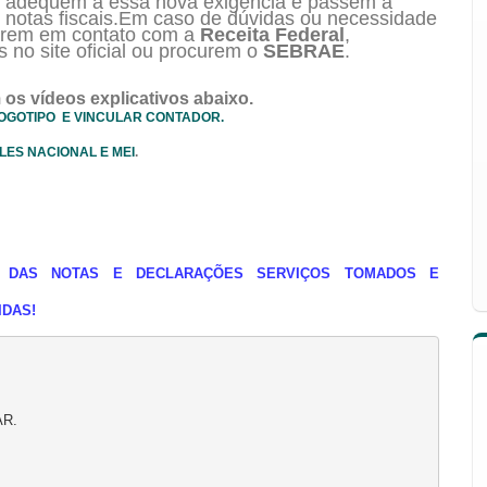
se adequem a essa nova exigência e passem a
uas notas fiscais.Em caso de dúvidas ou necessidade
trem em contato com a
Receita Federal
,
s no site oficial ou procurem o
SEBRAE
.
 os vídeos explicativos abaixo.
LOGOTIPO E VINCULAR CONTADOR.
LES NACIONAL E MEI
.
O DAS NOTAS E DECLARAÇÕES SERVIÇOS TOMADOS E
IDAS!
R.
