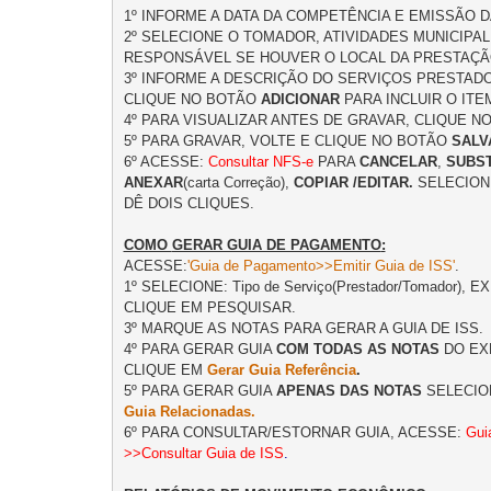
1º INFORME A DATA DA COMPETÊNCIA E EMISSÃO DA
2º SELECIONE O TOMADOR, ATIVIDADES MUNICIPAL
RESPONSÁVEL SE HOUVER O LOCAL DA PRESTAÇÃO
3º INFORME A DESCRIÇÃO DO SERVIÇOS PRESTADO
CLIQUE NO BOTÃO 
ADICIONAR
 PARA INCLUIR O ITEM
4º PARA VISUALIZAR ANTES DE GRAVAR, CLIQUE N
5º PARA GRAVAR, VOLTE E CLIQUE NO BOTÃO 
SALV
6º ACESSE: 
Consultar NFS-e
 PARA 
CANCELAR
, 
SUBST
ANEXAR
(carta Correção), 
COPIAR
/EDITAR.
 SELECION
COMO 
GERAR GUIA DE PAGAMENTO
:
ACESSE:
'Guia de Pagamento>>Emitir Guia de ISS'
.

1º SELECIONE: Tipo de Serviço(Prestador/Tomador), 
CLIQUE EM PESQUISAR.

3º MARQUE AS NOTAS PARA GERAR A GUIA DE ISS.

4º PARA GERAR GUIA 
COM TODAS
AS NOTAS
 DO EX
CLIQUE EM 
Gerar Guia Referência
.
5º PARA GERAR GUIA 
APENAS DAS NOTAS
 SELECIO
Guia Relacionadas.
6º PARA CONSULTAR/ESTORNAR GUIA, ACESSE:
 Gui
>>Consultar Guia de ISS
.