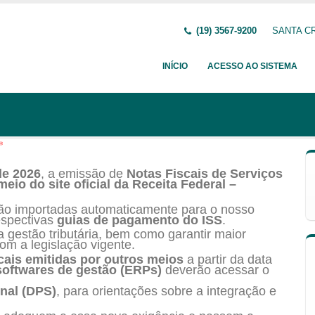
(19) 3567-9200
SANTA CR
INÍCIO
ACESSO AO SISTEMA
*
de 2026
, a emissão de
Notas Fiscais de Serviços
eio do site oficial da Receita Federal –
rão importadas automaticamente para o nosso
espectivas
guias de pagamento do ISS
.
 gestão tributária, bem como garantir maior
m a legislação vigente.
scais emitidas por outros meios
a partir da data
softwares de gestão (ERPs)
deverão acessar o
nal (DPS)
, para orientações sobre a integração e