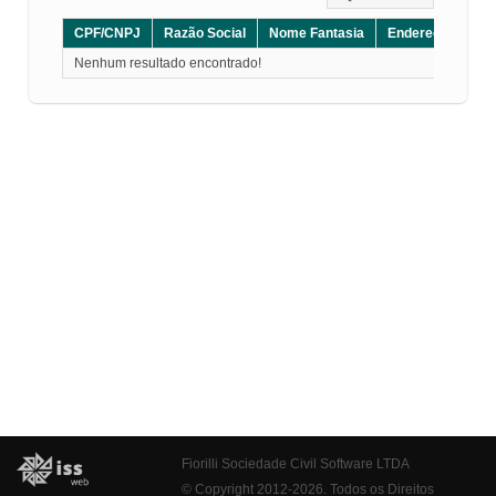
CPF/CNPJ
Razão Social
Nome Fantasia
Endereço
CE
Nenhum resultado encontrado!
Fiorilli Sociedade Civil Software LTDA
© Copyright 2012-2026. Todos os Direitos