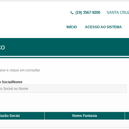
(19) 3567-9200
SANTA CRUZ 
INÍCIO
ACESSO AO SISTEMA
ço
baixo e clique em consultar.
 Social/Nome
azão Social
Nome Fantasia