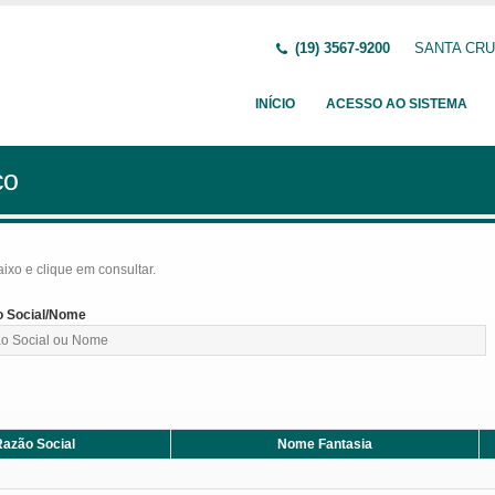
(19) 3567-9200
SANTA CRUZ
INÍCIO
ACESSO AO SISTEMA
ço
baixo e clique em consultar.
 Social/Nome
azão Social
Nome Fantasia