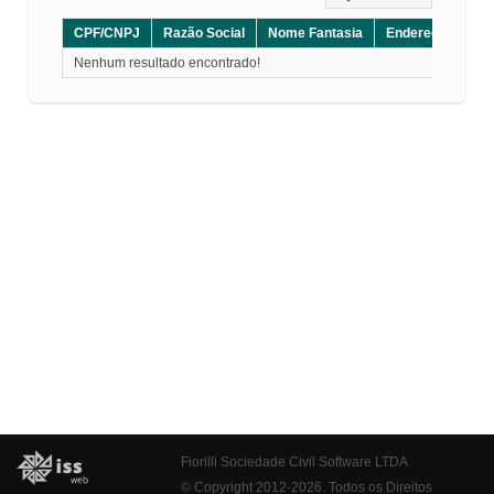
CPF/CNPJ
Razão Social
Nome Fantasia
Endereço
CE
Nenhum resultado encontrado!
Fiorilli Sociedade Civil Software LTDA
© Copyright 2012-2026. Todos os Direitos