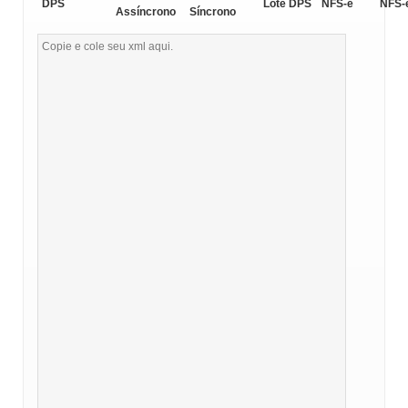
DPS
Lote DPS
NFS-e
NFS-
Assíncrono
Síncrono